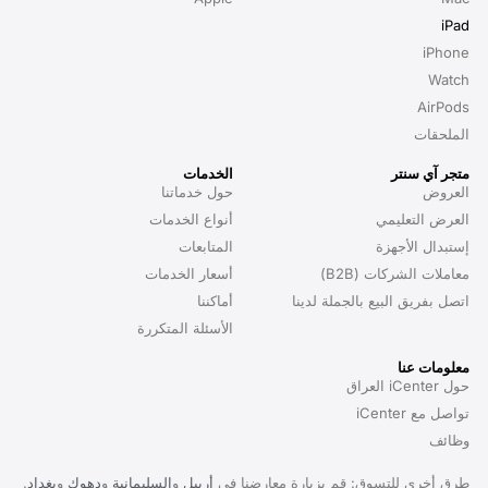
iPad
iPhone
Watch
AirPods
الملحقات
متجر آي سنتر
الخدمات
العروض
حول خدماتنا
العرض التعليمي
أنواع الخدمات
إستبدال الأجهزة
المتابعات
معاملات الشركات (B2B)
أسعار الخدمات
اتصل بفريق البيع بالجملة لدينا
أماكننا
الأسئلة المتكررة
معلومات عنا
حول iCenter العراق
تواصل مع iCenter
وظائف
طرق أخرى للتسوق: قم بزيارة معارضنا في
أربيل
و
السليمانية
و
دهوك
و
بغداد
.