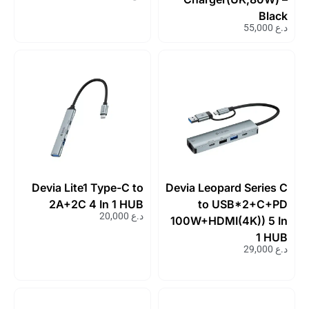
Black
د.ع
55,000
Devia Lite1 Type-C to
Devia Leopard Series C
2A+2C 4 In 1 HUB
to USB*2+C+PD
د.ع
20,000
100W+HDMI(4K)) 5 In
1 HUB
د.ع
29,000