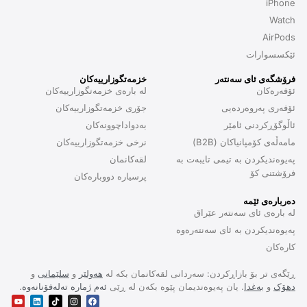
iPhone
Watch
AirPods
ئێکسسوارات
فرۆشگەی ئای سەنتەر
خزمەتگوزارییەکان
ئۆفەرەکان
لە بارەی خزمەتگوزارییەکان
ئۆفەری پەروەردەیی
جۆری خزمەتگوزارییەکان
ئاڵوگۆڕکردنی ئامێر
بەدواداچوونەکان
مامەڵەی کۆمپانیاکان (B2B)
نرخی خزمەتگوزارییەکان
پەیوەندیکردن بە تیمی تایبەت بە
لقەکانمان
فرۆشتنی کۆ
پرسیارە دووبارەکان
دەربارەی ئێمە
لە بارەی ئای سەنتەر عێراق
پەیوەندیکردن بە ئای سەنتەرەوە
کارەکان
ڕێگەی تر بۆ بازاڕکردن: سەردانی لقەکانمان بکە لە
هەولێر
و
سلێمانی
و
دهۆک
و
بەغدا
. یان پەیوەندیمان پێوە بکەن لە ڕێی
ئەم ژمارە تەلەفۆنانەوە
.