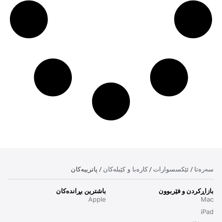
سەرەتا
ئێکسسوارات
کارەبا و کێبلەکان
/
/
/ پاترییەکان
بازاڕکردن و فێربوون
باشترین بڕاندەکان
Apple
Mac
iPad