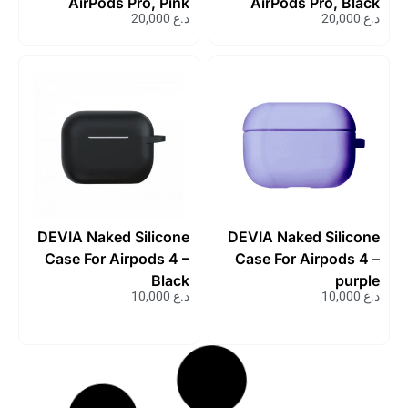
AirPods Pro, Pink
AirPods Pro, B
د.ع
20,000
DEVIA Naked Silicone
DEVIA Naked Sili
Case For Airpods 4 –
Case For Airpods
Black
pu
د.ع
10,000