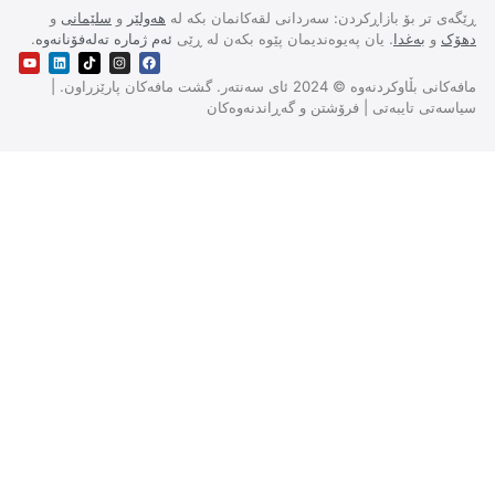
ر بۆ بازاڕکردن: سەردانی لقەکانمان بکە لە
هەولێر
و
سلێمانی
و
بەغدا
. یان پەیوەندیمان پێوە بکەن لە ڕێی
ئەم ژمارە تەلەفۆنانەوە
.
مافەکانی بڵاوکردنەوە © 2024 ئای سەنتەر. گشت مافەکان پارێزراون. |
 تایبەتی | فرۆشتن و گەڕاندنەوەکان