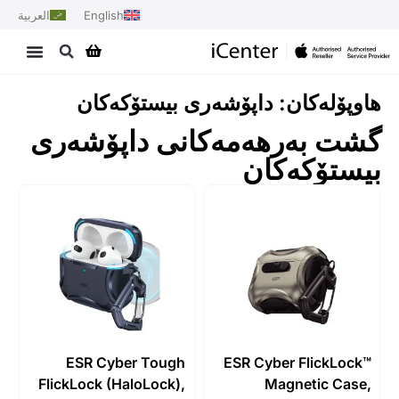
English
العربية
ۆلەکان: داپۆشەری بیستۆکەکان
 بەرهەمەکانی داپۆشەری
تۆکەکان
ESR Cyber Tough
ESR Cyber FlickL
FlickLock (HaloLock),
Magnetic C