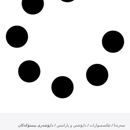
ئێکسسوارات
داپۆشتن و پاراستن
/
/ داپۆشەری بیستۆکەکان