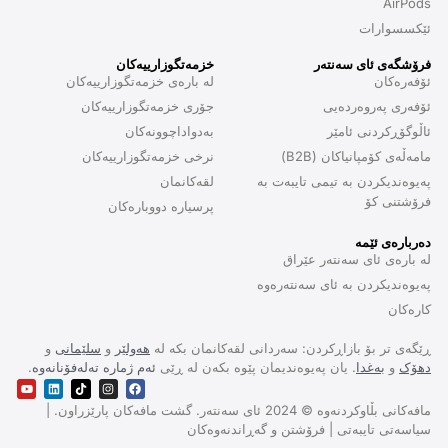
AirPods
ئێکسسوارات
فرۆشگەی ئای سەنتەر
خزمەتگوزارییەکان
ئۆفەرەکان
لە بارەی خزمەتگوزارییەکان
ئۆفەری پەروەردەیی
جۆری خزمەتگوزارییەکان
ئاڵوگۆڕکردنی ئامێر
بەدواداچوونەکان
مامەڵەی کۆمپانیاکان (B2B)
نرخی خزمەتگوزارییەکان
پەیوەندیکردن بە تیمی تایبەت بە
لقەکانمان
فرۆشتنی کۆ
پرسیارە دووبارەکان
دەربارەی ئێمە
لە بارەی ئای سەنتەر عێراق
پەیوەندیکردن بە ئای سەنتەرەوە
کارەکان
ڕێگەی تر بۆ بازاڕکردن: سەردانی لقەکانمان بکە لە
هەولێر
و
سلێمانی
و
دهۆک
و
بەغدا
. یان پەیوەندیمان پێوە بکەن لە ڕێی
ئەم ژمارە تەلەفۆنانەوە
.
مافەکانی بڵاوکردنەوە © 2024 ئای سەنتەر. گشت مافەکان پارێزراون. |
سیاسەتی تایبەتی | فرۆشتن و گەڕاندنەوەکان