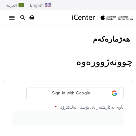
English
العربية
هەژمارەکەم
چوونەژوورەوە
Sign in with Google
ناوی بەکارهێنەر یان پۆستی ئەلیکترۆنی
*