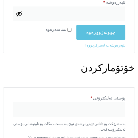
تێپەڕەوشە
*
بمناسەرەوە
چوونەژوورەوە
تێپەڕەوشەت لەبیرکردووە؟
خۆتۆمارکردن
پۆستی ئەلیکترۆنی
*
بەستەرێکت بۆ دانانی تێپەڕەوشەی نوێ بەدەست دەگات بۆ ناونیشانی پۆستی
ئەلیکترۆنییەکەت.
Your personal data will be used to support your experience