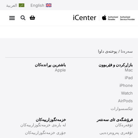
English
العربية
سەرەتا
/ پوختەی داوا
بازاڕکردن و فێربوون
باشترین بڕاندەکان
Apple
Mac
iPad
iPhone
Watch
AirPods
ئێکسسوارات
فرۆشگەی ئای سەنتەر
خزمەتگوزارییەکان
ئۆفەرەکان
لە بارەی خزمەتگوزارییەکان
ئۆفەری پەروەردەیی
جۆری خزمەتگوزارییەکان