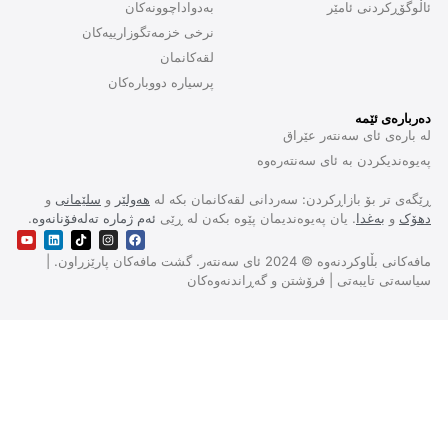
ئاڵوگۆڕکردنی ئامێر
بەدواداچوونەکان
نرخی خزمەتگوزارییەکان
لقەکانمان
پرسیارە دووبارەکان
دەربارەی ئێمە
لە بارەی ئای سەنتەر عێراق
پەیوەندیکردن بە ئای سەنتەرەوە
ڕێگەی تر بۆ بازاڕکردن: سەردانی لقەکانمان بکە لە
هەولێر
و
سلێمانی
و
دهۆک
و
بەغدا
. یان پەیوەندیمان پێوە بکەن لە ڕێی
ئەم ژمارە تەلەفۆنانەوە
.
مافەکانی بڵاوکردنەوە © 2024 ئای سەنتەر. گشت مافەکان پارێزراون. |
سیاسەتی تایبەتی | فرۆشتن و گەڕاندنەوەکان