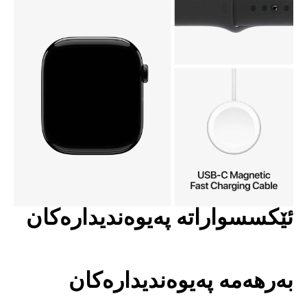
ئێکسسواراتە پەیوەندیدارەکان
بەرهەمە پەیوەندیدارەکان