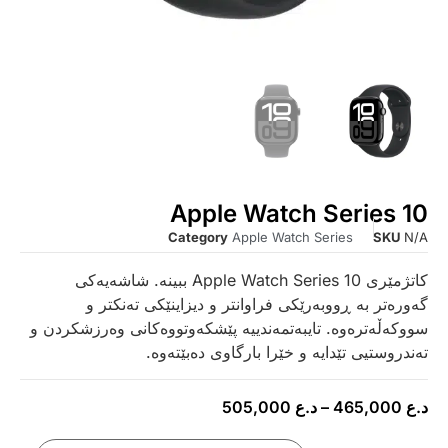
Apple Watch Series 10
Category
Apple Watch Series
SKU
N/A
کاتژمێری Apple Watch Series 10 ببینە. شاشەیەکی
گەورەتر بە ڕووبەرێکی فراوانتر و دیزاینێکی تەنکتر و
سووکەڵەترەوە. تایبەتمەندییە پێشکەوتووەکانی وەرزشکردن و
تەندروستیی تێدایە و خێرا بارگاوی دەبێتەوە.
د.ع
465,000
–
د.ع
505,000