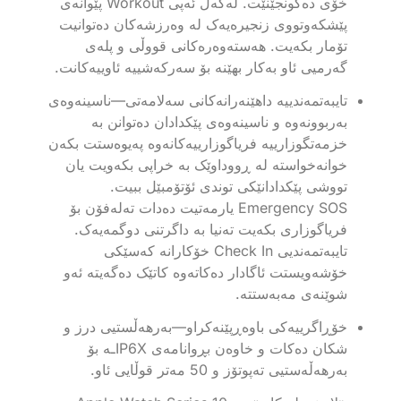
خۆی دەگونجێنێت. لەگەڵ ئەپی Workout پێوانەی
پێشکەوتووی زنجیرەیەک لە وەرزشەکان دەتوانیت
تۆمار بکەیت. هەستەوەرەکانی قووڵی و پلەی
گەرمیی ئاو بەکار بهێنە بۆ سەرکەشییە ئاوییەکانت.
تایبەتمەندییە داهێنەرانەکانی سەلامەتی—ناسینەوەی
بەربوونەوە و ناسینەوەی پێکدادان دەتوانن بە
خزمەتگوزارییە فریاگوزارییەکانەوە پەیوەستت بکەن
خوانەخواستە لە ڕووداوێک بە خراپی بکەویت یان
تووشی پێکدادانێکی توندی ئۆتۆمبێل ببیت.
Emergency SOS یارمەتیت دەدات تەلەفۆن بۆ
فریاگوزاری بکەیت تەنیا بە داگرتنی دوگمەیەک.
تایبەتمەندیی Check In خۆکارانە کەسێکی
خۆشەویستت ئاگادار دەکاتەوە کاتێک دەگەیتە ئەو
شوێنەی مەبەستتە.
خۆڕاگرییەکی باوەڕپێنەکراو—بەرهەڵستیی درز و
شکان دەکات و خاوەن بڕوانامەی IP6Xـە بۆ
بەرهەڵەستیی تەپوتۆز و 50 مەتر قوڵایی ئاو.