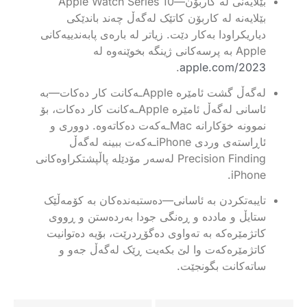
بێلایەنی لە کاربۆن—Apple Watch Series 10
بێلایەنە لە کاربۆن کاتێک لەگەڵ چەند باندێکی
دیاریکراودا بەکار دێت. زیاتر لە بارەی پابەندییەکانی
Apple بە پرسەکانی ژینگە بخوێنەوە لە
.
apple.com/2023
لەگەڵ گشت ئامێرە Appleـەکانت کار دەکات—بە
ئاسانی لەگەڵ ئامێرە Appleـەکانت کار دەکات، بۆ
نموونە خۆکارانە Macـەکەت دەکاتەوە. دووری و
ئاڕاستەی وردی iPhoneـەکەت ببینە لەگەڵ
Precision Finding لەسەر مۆدێلە پاڵپشتکراوەکانی
iPhone.
تایبەتکردن بە ئاسانی—دەستبەندەکان بە کۆمەڵێک
ستایڵ و ماددە و ڕەنگی جودا بەردەستن و ڕووی
کاتژمێرەکە بە تەواوی دەگۆڕدرێت، بۆیە دەتوانیت
کاتژمێرەکەت وا لێ بکەیت ڕێک لەگەڵ جەو و
ساتەکانت بگونجێت.