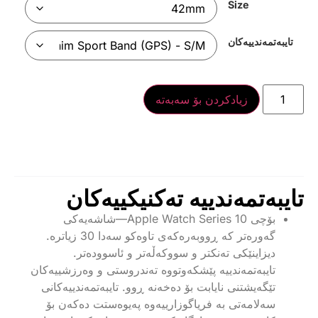
Size
تایبەتمەندییەکان
زیادکردن بۆ سەبەتە
تایبەتمەندییە تەکنیکییەکان
بۆچی Apple Watch Series 10—شاشەیەکی
گەورەتر کە ڕووبەرەکەی تاوەکو سەدا 30 زیاترە.
دیزاینێکی تەنکتر و سووکەڵەتر و ئاسوودەتر.
تایبەتمەندییە پێشکەوتووە تەندروستی و وەرزشییەکان
تێگەیشتنی نایابت بۆ دەخەنە ڕوو. تایبەتمەندییەکانی
سەلامەتی بە فریاگوزارییەوە پەیوەستت دەکەن بۆ