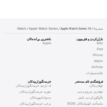
سەرەتا
Apple Watch Series
Watch
/
/ Apple Watch Series 10
/
بازاڕکردن و فێربوون
باشترین بڕاندەکان
Apple
Mac
iPad
iPhone
Watch
AirPods
ئێکسسوارات
فرۆشگەی ئای سەنتەر
خزمەتگوزارییەکان
ئۆفەرەکان
لە بارەی خزمەتگوزارییەکان
ئۆفەری پەروەردەیی
جۆری خزمەتگوزارییەکان
ئاڵوگۆڕکردنی ئامێر
بەدواداچوونەکان
مامەڵەی کۆمپانیاکان (B2B)
نرخی خزمەتگوزارییەکان