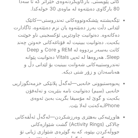
کاتی پێویستی. بارگاویکردنەوەی خێراتر کە تا سەدا
80 بارگاوی دەبێتەوە لە ماوەی 30 خولەکدا.
تێگەیشتنە پێشکەوتووەکانی تەندروستی—کاتێک
لێدانی دڵت بەرز دەبێتەوە یان نزم دەبێتەوە، ئاگادارت
دەکاتەوە. دەتوانیت چاودێریی ئۆکسجینی ناو خوێنت
بکەیت. دەتوانیت ببینیت لە قۆناغەکانی خەوتن چەند
کاتت بەسەر بردووە لە REM و Core و Deep
Sleep. هەروەها لە ئەپی Vitals دەتوانیت پێوانە
تەندروستییەکانی شەوانت ببینیت بۆ لێدانی دڵ و
هەناسەدان و زۆر شتی دیکە.
پەیوەستبوونی خانەیی—لەگەڵ پلانێکی خزمەتگوزاریی
خانەیی (سیم) دەتوانیت نامە بنێریت و تەلەفۆن
بکەیت و گوێ لە مۆسیقا بگریت بەبێ ئەوەی
iPhoneـەکەتت لەلا بێت.
هاوڕێیەکی بەهێزی وەرزشکردن—لەگەڵ ئەڵقەکانی
چالاکی (Activity Rings) گشت شێوازەکانی
جووڵەکردن بپێوە، کە بە گوێرەی شێوازی ژیانی تۆ