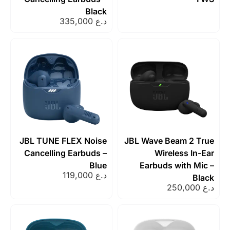
Black
د.ع
335,000
JBL TUNE FLEX Noise
JBL Wave Beam 2 
Cancelling Earbuds –
Wireless In
Blue
Earbuds with M
د.ع
119,000
B