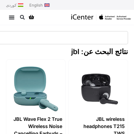
English
کوردی
 البحث عن: jbl
JBL Wave Flex 2 True
JBL wire
Wireless Noise
headphones T
Cancelling Earbuds –