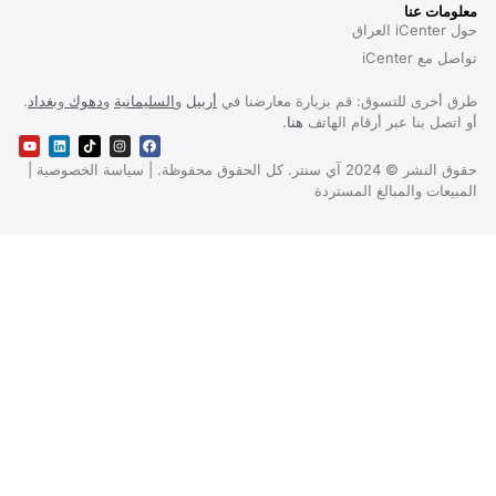
 عنا
iCen
ى للتسوق: قم بزيارة معارضنا في
أربيل
و
السليمانية
و
دهوك
و
بغداد
.
بنا عبر أرقام الهاتف
هنا
.
حقوق النشر © 2024 آي سنتر. كل الحقوق محفوظة. | سياسة الخصوصية |
 والمبالغ المستردة