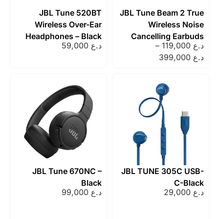
JBL Tune 520BT
JBL Tune Beam 2 
Wireless Over-Ear
Wireless N
Headphones – Black
Cancelling Ear
–
د.ع
59,000
JBL Tune 670NC –
JBL TUNE 305C U
Black
C-B
د.ع
99,000